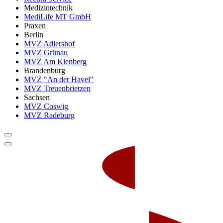
Medizintechnik
MediLife MT GmbH
Praxen
Berlin
MVZ Adlershof
MVZ Grünau
MVZ Am Kienberg
Brandenburg
MVZ "An der Havel"
MVZ Treuenbrietzen
Sachsen
MVZ Coswig
MVZ Radeburg