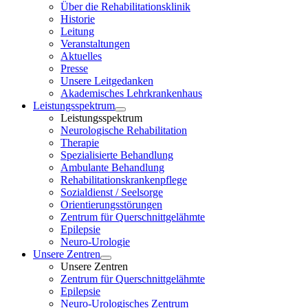
Über die Rehabilitationsklinik
Historie
Leitung
Veranstaltungen
Aktuelles
Presse
Unsere Leitgedanken
Akademisches Lehrkrankenhaus
Leistungsspektrum
Leistungsspektrum
Neurologische Rehabilitation
Therapie
Spezialisierte Behandlung
Ambulante Behandlung
Rehabilitationskrankenpflege
Sozialdienst / Seelsorge
Orientierungsstörungen
Zentrum für Querschnittgelähmte
Epilepsie
Neuro-Urologie
Unsere Zentren
Unsere Zentren
Zentrum für Querschnittgelähmte
Epilepsie
Neuro-Urologisches Zentrum