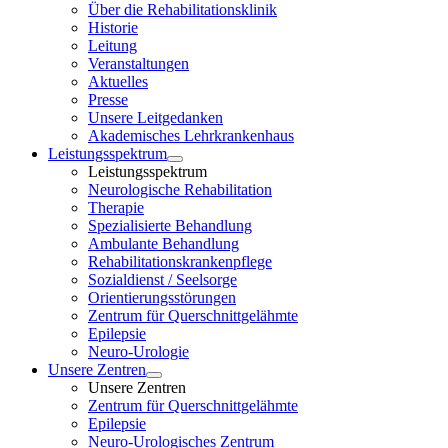
Über die Rehabilitationsklinik
Historie
Leitung
Veranstaltungen
Aktuelles
Presse
Unsere Leitgedanken
Akademisches Lehrkrankenhaus
Leistungsspektrum
Leistungsspektrum
Neurologische Rehabilitation
Therapie
Spezialisierte Behandlung
Ambulante Behandlung
Rehabilitationskrankenpflege
Sozialdienst / Seelsorge
Orientierungsstörungen
Zentrum für Querschnittgelähmte
Epilepsie
Neuro-Urologie
Unsere Zentren
Unsere Zentren
Zentrum für Querschnittgelähmte
Epilepsie
Neuro-Urologisches Zentrum