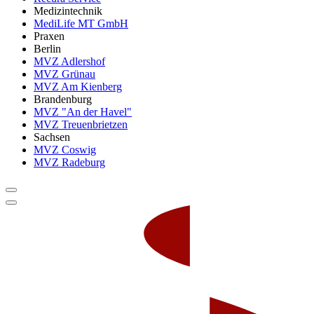
Medizintechnik
MediLife MT GmbH
Praxen
Berlin
MVZ Adlershof
MVZ Grünau
MVZ Am Kienberg
Brandenburg
MVZ "An der Havel"
MVZ Treuenbrietzen
Sachsen
MVZ Coswig
MVZ Radeburg