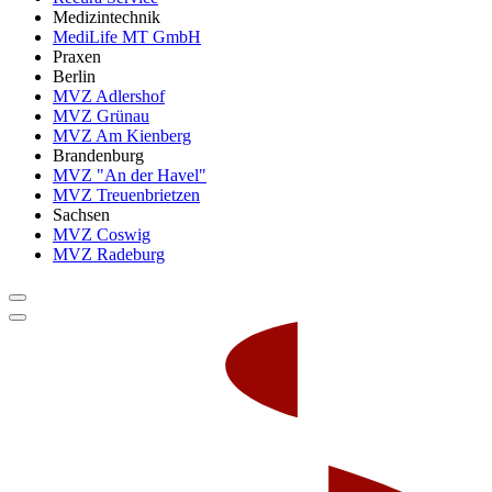
Medizintechnik
MediLife MT GmbH
Praxen
Berlin
MVZ Adlershof
MVZ Grünau
MVZ Am Kienberg
Brandenburg
MVZ "An der Havel"
MVZ Treuenbrietzen
Sachsen
MVZ Coswig
MVZ Radeburg