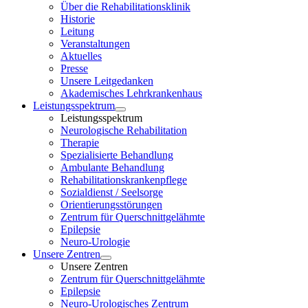
Über die Rehabilitationsklinik
Historie
Leitung
Veranstaltungen
Aktuelles
Presse
Unsere Leitgedanken
Akademisches Lehrkrankenhaus
Leistungsspektrum
Leistungsspektrum
Neurologische Rehabilitation
Therapie
Spezialisierte Behandlung
Ambulante Behandlung
Rehabilitationskrankenpflege
Sozialdienst / Seelsorge
Orientierungsstörungen
Zentrum für Querschnittgelähmte
Epilepsie
Neuro-Urologie
Unsere Zentren
Unsere Zentren
Zentrum für Querschnittgelähmte
Epilepsie
Neuro-Urologisches Zentrum